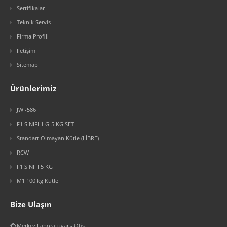
Sertifikalar
Teknik Servis
Firma Profili
İletişim
Sitemap
Ürünlerimiz
JWI-586
F1 SINIFI 1 G-5 KG SET
Standart Olmayan Kütle (LİBRE)
RCW
F1 SINIFI 5 KG
M1 100 kg Kütle
Bize Ulaşın
Merkez Laboratuvar - Ofis