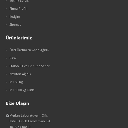
Teknik Servis
Firma Profili
İletişim
Sitemap
Ürünlerimiz
Özel Üretim Newton Ağırlık
RAW
Etalon F1 ve F2 Kütle Setleri
Newton Ağırlık
M1 50 Kg
M1 1000 kg Kütle
Bize Ulaşın
Merkez Laboratuvar - Ofis
İkitelli O.S.B Esenler San. Sit.
10. Blok no:10