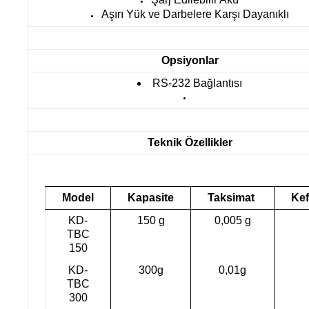
Aşırı Yük ve Darbelere Karşı Dayanıklı
Opsiyonlar
RS-232 Bağlantısı
Teknik Özellikler
Model
Kapasite
Taksimat
Ke
KD-
150 g
0,005 g
TBC
150
KD-
300g
0,01g
TBC
300