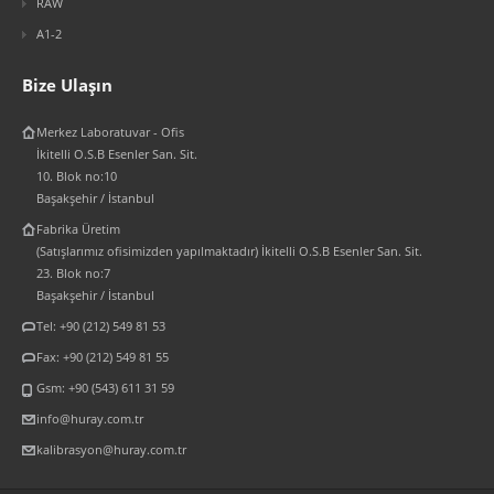
RAW
A1-2
Bize Ulaşın
Merkez Laboratuvar - Ofis
İkitelli O.S.B Esenler San. Sit.
10. Blok no:10
Başakşehir / İstanbul
Fabrika Üretim
(Satışlarımız ofisimizden yapılmaktadır) İkitelli O.S.B Esenler San. Sit.
23. Blok no:7
Başakşehir / İstanbul
Tel: +90 (212) 549 81 53
Fax: +90 (212) 549 81 55
Gsm: +90 (543) 611 31 59
info@huray.com.tr
kalibrasyon@huray.com.tr