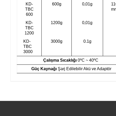
KD-
600g
0,01g
11
TBC
m
600
KD-
1200g
0,01g
TBC
1200
KD-
3000g
0.1g
TBC
3000
Çalışma Sıcaklığı
0ºC ~ 40ºC
Güç Kaynağı
Şarj Edilebilir Akü ve Adaptör