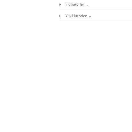
İndikatörler
Yük Hücreleri