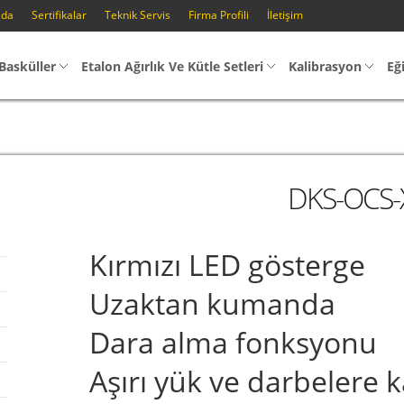
zda
Sertifikalar
Teknik Servis
Firma Profili
İletişim
Basküller
Etalon Ağırlık Ve Kütle Setleri
Kalibrasyon
Eğ
DKS-OCS-
Kırmızı LED gösterge
Uzaktan kumanda
Dara alma fonksyonu
Aşırı yük ve darbelere k