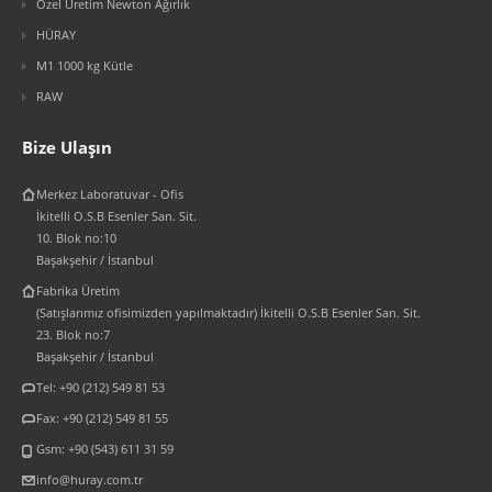
Özel Üretim Newton Ağırlık
HÜRAY
M1 1000 kg Kütle
RAW
Bize Ulaşın
Merkez Laboratuvar - Ofis
İkitelli O.S.B Esenler San. Sit.
10. Blok no:10
Başakşehir / İstanbul
Fabrika Üretim
(Satışlarımız ofisimizden yapılmaktadır) İkitelli O.S.B Esenler San. Sit.
23. Blok no:7
Başakşehir / İstanbul
Tel: +90 (212) 549 81 53
Fax: +90 (212) 549 81 55
Gsm: +90 (543) 611 31 59
info@huray.com.tr