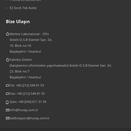
E2 Sınıfı Tek Kütle
Bize Ulaşın
Merkez Laboratuvar - Ofis
İkitelli O.S.B Esenler San. Sit.
10. Blok no:10
Başakşehir / İstanbul
Fabrika Üretim
(Satışlarımız ofisimizden yapılmaktadır) İkitelli O.S.B Esenler San. Sit.
23. Blok no:7
Başakşehir / İstanbul
Tel: +90 (212) 549 81 53
Fax: +90 (212) 549 81 55
Gsm: +90 (543) 611 31 59
info@huray.com.tr
kalibrasyon@huray.com.tr