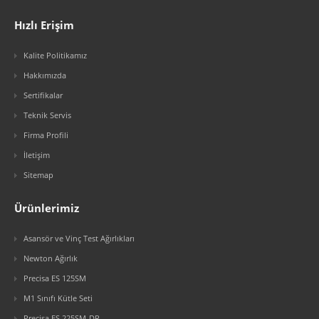
Hızlı Erişim
Kalite Politikamız
Hakkımızda
Sertifikalar
Teknik Servis
Firma Profili
İletişim
Sitemap
Ürünlerimiz
Asansör ve Vinç Test Ağırlıkları
Newton Ağırlık
Precisa ES 125SM
M1 Sınıfı Kütle Seti
Precisa ES 225SM-DR