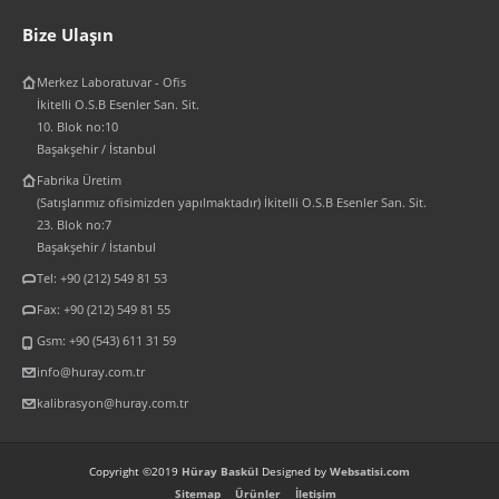
Bize Ulaşın
Merkez Laboratuvar - Ofis
İkitelli O.S.B Esenler San. Sit.
10. Blok no:10
Başakşehir / İstanbul
Fabrika Üretim
(Satışlarımız ofisimizden yapılmaktadır) İkitelli O.S.B Esenler San. Sit.
23. Blok no:7
Başakşehir / İstanbul
Tel: +90 (212) 549 81 53
Fax: +90 (212) 549 81 55
Gsm: +90 (543) 611 31 59
info@huray.com.tr
kalibrasyon@huray.com.tr
Copyright ©2019
Hüray Baskül
Designed by
Websatisi.com
Sitemap
Ürünler
İletişim